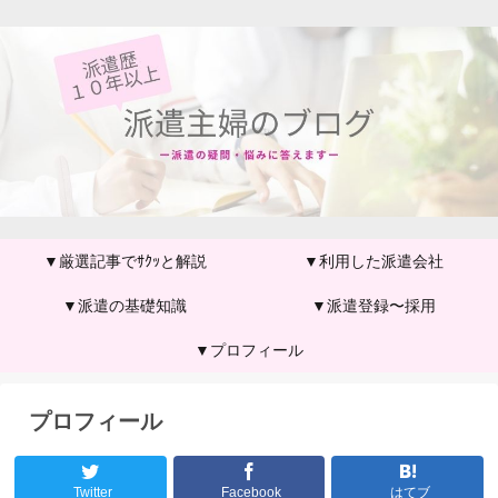
▼厳選記事でｻｸｯと解説
▼利用した派遣会社
▼派遣の基礎知識
▼派遣登録〜採用
▼プロフィール
プロフィール
Twitter
Facebook
はてブ