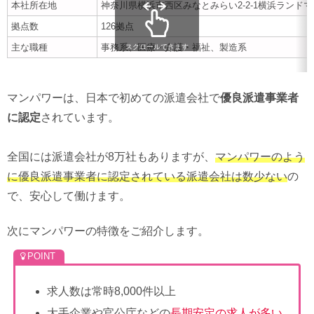
本社所在地
神奈川県横浜市西区みなとみらい2-2-1横浜ランドマ
拠点数
126拠点
主な職種
事務系、医療・介護・福祉、製造系
スクロールできます
マンパワーは、日本で初めての派遣会社で
優良派遣事業者
に認定
されています。
全国には派遣会社が8万社もありますが、
マンパワーのよう
に優良派遣事業者に認定されている派遣会社は数少ない
の
で、安心して働けます。
次にマンパワーの特徴をご紹介します。
求人数は常時8,000件以上
大手企業や官公庁などの
長期安定の求人が多い