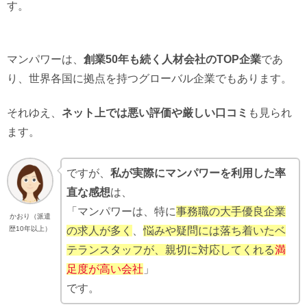
す。
マンパワーは、
創業50年も続く人材会社のTOP企業
であ
り、世界各国に拠点を持つグローバル企業でもあります。
それゆえ、
ネット上では悪い評価や厳しい口コミ
も見られ
ます。
ですが、
私が実際にマンパワーを利用した率
直な感想
は、
「マンパワーは、特に
事務職の大手優良企業
かおり（派遣
の求人が多く
、
悩みや疑問には落ち着いたベ
歴10年以上）
テランスタッフが、親切に対応してくれる
満
足度が高い会社
」
です。