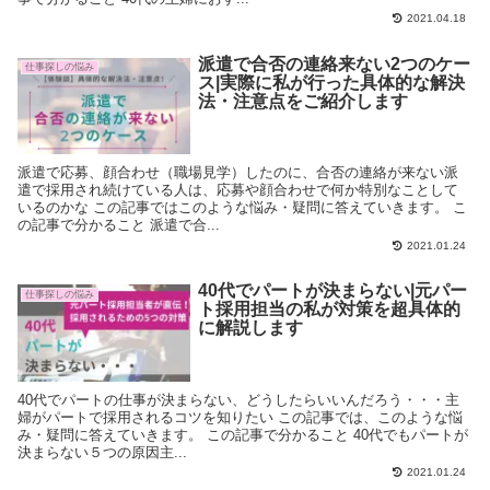
2021.04.18
派遣で合否の連絡来ない2つのケー
仕事探しの悩み
ス|実際に私が行った具体的な解決
法・注意点をご紹介します
派遣で応募、顔合わせ（職場見学）したのに、合否の連絡が来ない派
遣で採用され続けている人は、応募や顔合わせで何か特別なことして
いるのかな この記事ではこのような悩み・疑問に答えていきます。 こ
の記事で分かること 派遣で合...
2021.01.24
40代でパートが決まらない|元パー
仕事探しの悩み
ト採用担当の私が対策を超具体的
に解説します
40代でパートの仕事が決まらない、どうしたらいいんだろう・・・主
婦がパートで採用されるコツを知りたい この記事では、このような悩
み・疑問に答えていきます。 この記事で分かること 40代でもパートが
決まらない５つの原因主...
2021.01.24