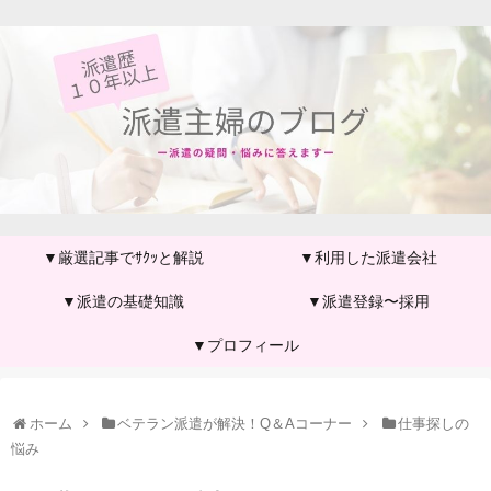
▼厳選記事でｻｸｯと解説
▼利用した派遣会社
▼派遣の基礎知識
▼派遣登録〜採用
▼プロフィール
ホーム
ベテラン派遣が解決！Q＆Aコーナー
仕事探しの
悩み