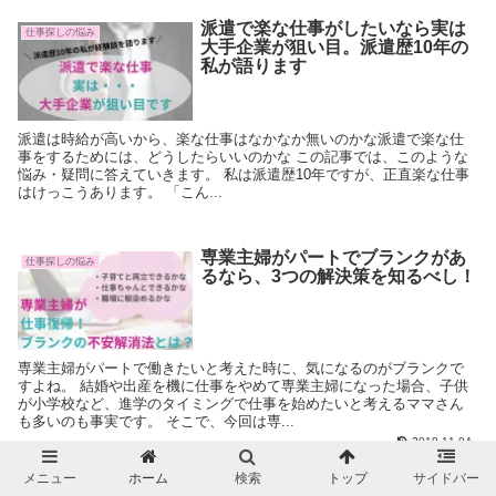
派遣で楽な仕事がしたいなら実は
仕事探しの悩み
大手企業が狙い目。派遣歴10年の
私が語ります
派遣は時給が高いから、楽な仕事はなかなか無いのかな派遣で楽な仕
事をするためには、どうしたらいいのかな この記事では、このような
悩み・疑問に答えていきます。 私は派遣歴10年ですが、正直楽な仕事
はけっこうあります。 「こん...
専業主婦がパートでブランクがあ
仕事探しの悩み
るなら、3つの解決策を知るべし！
専業主婦がパートで働きたいと考えた時に、気になるのがブランクで
すよね。 結婚や出産を機に仕事をやめて専業主婦になった場合、子供
が小学校など、進学のタイミングで仕事を始めたいと考えるママさん
も多いのも事実です。 そこで、今回は専...
2019.11.04
メニュー
ホーム
検索
トップ
サイドバー
派遣でスキルが低い私が、大手企
仕事探しの悩み