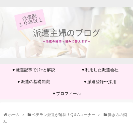
▼厳選記事でｻｸｯと解説
▼利用した派遣会社
▼派遣の基礎知識
▼派遣登録〜採用
▼プロフィール
ホーム
ベテラン派遣が解決！Q＆Aコーナー
働き方の悩
み